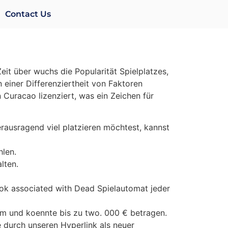
Contact Us
eit über wuchs die Popularität Spielplatzes,
n einer Differenziertheit von Faktoren
 Curacao lizenziert, was ein Zeichen für
rausragend viel platzieren möchtest, kannst
hlen.
lten.
ook associated with Dead Spielautomat jeder
mm und koennte bis zu two. 000 € betragen.
durch unseren Hyperlink als neuer