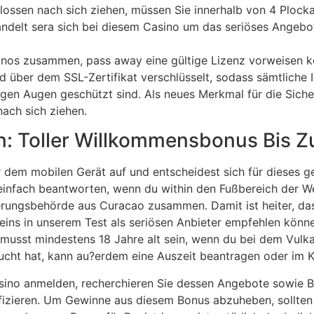
hlossen nach sich ziehen, müssen Sie innerhalb von 4 Ploc
ndelt sera sich bei diesem Casino um das seriöses Angebot
asinos zusammen, pass away eine gültige Lizenz vorweisen 
 über dem SSL-Zertifikat verschlüsselt, sodass sämtliche I
gen Augen geschützt sind. Als neues Merkmal für die Sicher
ach sich ziehen.
: Toller Willkommensbonus Bis Z
er dem mobilen Gerät auf und entscheidest sich für dieses 
 einfach beantworten, wenn du within den Fußbereich der 
erungsbehörde aus Curacao zusammen. Damit ist heiter, das
reins in unserem Test als seriösen Anbieter empfehlen könn
 musst mindestens 18 Jahre alt sein, wenn du bei dem Vulka
ucht hat, kann au?erdem eine Auszeit beantragen oder im K
asino anmelden, recherchieren Sie dessen Angebote sowie B
tifizieren. Um Gewinne aus diesem Bonus abzuheben, sollte