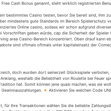
Free Cash Bonus genannt, steht wirklich registrierten Ben
n bestimmtes Casino testen, bevor Sie bereit sind, ihm zu
über mindestens gute Standards im Bereich Spielerschutz v
izenziertes Online casino, sodass wir schon aufgrund diverser
ei Vorschriften geben würde, cap die Sicherheit der Spieler h
 living area Casino-Bereich konzentriert. Oben drauf kann e
bote sind oftmals oftmals unter kapitaleinsatz der Comeon
nkreich, doch wurden dort seinerzeit Glücksspiele verbote
Anklang, weshalb die Beliebtheit von Roulette bei Feuer s
radition hat. Somit können jene quasi machen, was sie woll
on Gewinnauszahlungen.
Aktivieren Sie welchen Code UNL
, für Ihre Transaktionen wählen Sie die beliebte Zahlungsdie