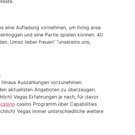
teste.
s eine Aufladung vornehmen, um living area
s einloggen und eine Partie spielen können. 40
en. Umso lieber freuen” “unsereins uns,
.
er hinaus Auszahlungen vorzunehmen.
 den aktuellsten Angeboten zu überzeugen.
hlich) Vegas Erfahrungen je nach, für davor
 casino
casino Programm über Capabilities
hlich) Vegas immer unterschiedliche weitere