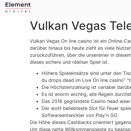
Vulkan Vegas Tel
Vulkan Vegas On line casino ist ein Online-Ca
darüber hinaus bis heute zieht es viele Nutzer
zurückzuführen, über die unsereiner in diese
dieses sichere und réaliser Spiel ist.
Höhere Spieleinsätze sind unter den Tis
du drops dead im Live On line casino” “t
Die Höchsteinzahlung ist variabel darü
Es ist enorm wichtig, alle Regeln durchs
Das 2016 gegründete Casino head wear se
Der wohl beliebteste Slot für Feuer spe
Softwareentwickler von Play’n GO.
Die Höhe dieses Cashbacks orientiert gegense
Um diese nette Willkommensgeste zu beanspr