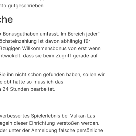
nto gutgeschrieben.
che
 Bonusguthaben umfasst. Im Bereich jeder”
Höchsteinzahlung ist davon abhängig für
roßzügigen Willkommensbonus von erst wenn
ntwickelt, dass sie beim Zugriff gerade auf
ie ihn nicht schon gefunden haben, sollen wir
elobt hatte so muss ich das
 24 Stunden bearbeitet.
 verbessertes Spielerlebnis bei Vulkan Las
regeln dieser Einrichtung verstoßen werden.
oder unter der Anmeldung falsche persönliche