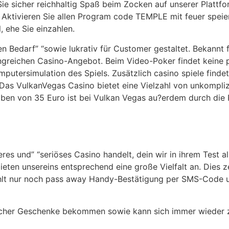
ie sicher reichhaltig Spaß beim Zocken auf unserer Plattf
Aktivieren Sie allen Program code TEMPLE mit feuer spei
 ehe Sie einzahlen.
den Bedarf” “sowie lukrativ für Customer gestaltet. Bekannt
greichen Casino-Angebot. Beim Video-Poker findet keine pe
mputersimulation des Spiels. Zusätzlich casino spiele find
 Das VulkanVegas Casino bietet eine Vielzahl von unkompli
ben von 35 Euro ist bei Vulkan Vegas au?erdem durch die R
heres und” “seriöses Casino handelt, dein wir in ihrem Test 
n bieten unsereins entsprechend eine große Vielfalt an. Dies
ehlt nur noch pass away Handy-Bestätigung per SMS-Code u
 sicher Geschenke bekommen sowie kann sich immer wieder 