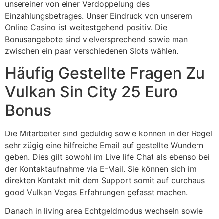
unsereiner von einer Verdoppelung des
Einzahlungsbetrages. Unser Eindruck von unserem
Online Casino ist weitestgehend positiv. Die
Bonusangebote sind vielversprechend sowie man
zwischen ein paar verschiedenen Slots wählen.
Häufig Gestellte Fragen Zu
Vulkan Sin City 25 Euro
Bonus
Die Mitarbeiter sind geduldig sowie können in der Regel
sehr zügig eine hilfreiche Email auf gestellte Wundern
geben. Dies gilt sowohl im Live life Chat als ebenso bei
der Kontaktaufnahme via E-Mail. Sie können sich im
direkten Kontakt mit dem Support somit auf durchaus
good Vulkan Vegas Erfahrungen gefasst machen.
Danach in living area Echtgeldmodus wechseln sowie