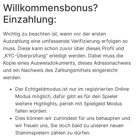
Willkommensbonus?
Einzahlung:
Wichtig zu beachten ist, wenn vor der ersten
Auszahlung eine umfassende Verifizierung erfolgen so
muss. Diese kann schon zuvor über dieses Profil und
„KYC-Überprüfung“ erledigt werden. Dabei muss die
Kopie eines Ausweisdokuments, dieses Adressnachweis
und ein Nachweis des Zahlungsmittels eingereicht
werden.
Der Echtgeldmodus ist nur im registrierten Online
Modus möglich, dafür gibt es für den Spieler
weitere Highlights, perish mit Spielgeld Modus
fallen würden.
Dies können wir zumindest für uns behaupten und
wir freuen uns, Sie doch bald zu unseren neuen
Stammspielern zählen zu dürfen.