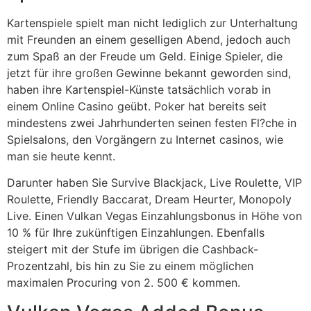
Kartenspiele spielt man nicht lediglich zur Unterhaltung
mit Freunden an einem geselligen Abend, jedoch auch
zum Spaß an der Freude um Geld. Einige Spieler, die
jetzt für ihre großen Gewinne bekannt geworden sind,
haben ihre Kartenspiel-Künste tatsächlich vorab in
einem Online Casino geübt. Poker hat bereits seit
mindestens zwei Jahrhunderten seinen festen Fl?che in
Spielsalons, den Vorgängern zu Internet casinos, wie
man sie heute kennt.
Darunter haben Sie Survive Blackjack, Live Roulette, VIP
Roulette, Friendly Baccarat, Dream Heurter, Monopoly
Live. Einen Vulkan Vegas Einzahlungsbonus in Höhe von
10 % für Ihre zukünftigen Einzahlungen. Ebenfalls
steigert mit der Stufe im übrigen die Cashback-
Prozentzahl, bis hin zu Sie zu einem möglichen
maximalen Procuring von 2. 500 € kommen.