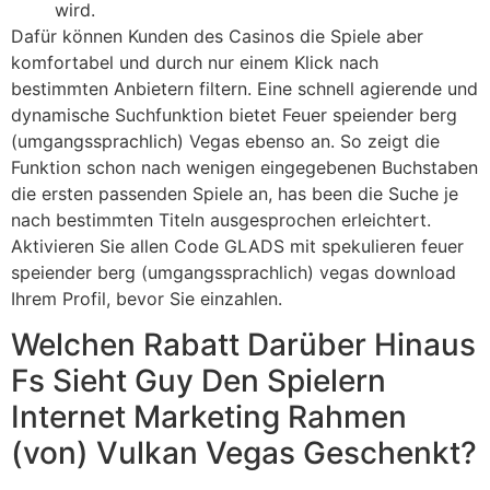
wird.
Dafür können Kunden des Casinos die Spiele aber
komfortabel und durch nur einem Klick nach
bestimmten Anbietern filtern. Eine schnell agierende und
dynamische Suchfunktion bietet Feuer speiender berg
(umgangssprachlich) Vegas ebenso an. So zeigt die
Funktion schon nach wenigen eingegebenen Buchstaben
die ersten passenden Spiele an, has been die Suche je
nach bestimmten Titeln ausgesprochen erleichtert.
Aktivieren Sie allen Code GLADS mit spekulieren feuer
speiender berg (umgangssprachlich) vegas download
Ihrem Profil, bevor Sie einzahlen.
Welchen Rabatt Darüber Hinaus
Fs Sieht Guy Den Spielern
Internet Marketing Rahmen
(von) Vulkan Vegas Geschenkt?