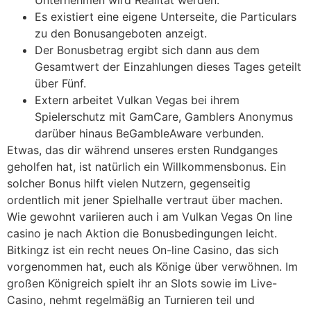
Es existiert eine eigene Unterseite, die Particulars
zu den Bonusangeboten anzeigt.
Der Bonusbetrag ergibt sich dann aus dem
Gesamtwert der Einzahlungen dieses Tages geteilt
über Fünf.
Extern arbeitet Vulkan Vegas bei ihrem
Spielerschutz mit GamCare, Gamblers Anonymus
darüber hinaus BeGambleAware verbunden.
Etwas, das dir während unseres ersten Rundganges
geholfen hat, ist natürlich ein Willkommensbonus. Ein
solcher Bonus hilft vielen Nutzern, gegenseitig
ordentlich mit jener Spielhalle vertraut über machen.
Wie gewohnt variieren auch i am Vulkan Vegas On line
casino je nach Aktion die Bonusbedingungen leicht.
Bitkingz ist ein recht neues On-line Casino, das sich
vorgenommen hat, euch als Könige über verwöhnen. Im
großen Königreich spielt ihr an Slots sowie im Live-
Casino, nehmt regelmäßig an Turnieren teil und