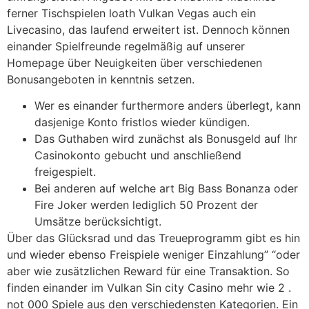
ferner Tischspielen loath Vulkan Vegas auch ein
Livecasino, das laufend erweitert ist. Dennoch können
einander Spielfreunde regelmäßig auf unserer
Homepage über Neuigkeiten über verschiedenen
Bonusangeboten in kenntnis setzen.
Wer es einander furthermore anders überlegt, kann
dasjenige Konto fristlos wieder kündigen.
Das Guthaben wird zunächst als Bonusgeld auf Ihr
Casinokonto gebucht und anschließend
freigespielt.
Bei anderen auf welche art Big Bass Bonanza oder
Fire Joker werden lediglich 50 Prozent der
Umsätze berücksichtigt.
Über das Glücksrad und das Treueprogramm gibt es hin
und wieder ebenso Freispiele weniger Einzahlung” “oder
aber wie zusätzlichen Reward für eine Transaktion. So
finden einander im Vulkan Sin city Casino mehr wie 2 .
not 000 Spiele aus den verschiedensten Kategorien. Ein