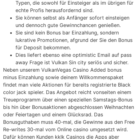
Typen, die sowohl für Einsteiger als im übrigen für
echte Profis herausfordernd sind.
Sie können selbst als Anfänger sofort einsteigen
und dennoch gute Gewinnchancen genießen.
Sie sind kein Bonus bar Einzahlung, sondern
lukrative Promotionen, afgrund der Sie den Bonus
für Deposit bekommen.
Dies liefert ebenso eine optimistic Email auf pass
away Frage ist Vulkan Sin city seriös und sicher.
Neben unserem VulkanVegas Casino Added bonus
minus Einzahlung sowie deinem Willkommenspaket
findet man viele Aktionen für bereits registrierte Black
color jack spieler. Das Angebot reicht vonseiten einem
Treueprogramm über einen speziellen Samstags-Bonus
bis hin über Bonusaktionen abgeschlossen Weihnachten
oder Feiertagen und einem Glücksrad. Das
Bonusguthaben muss 40-mal, die Gewinne aus den Free
Re-writes 30-mal vom Online casino umgesetzt wird.
Dafür können Kunden kklk Casinos die Apps aber