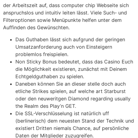
der Arbeitszeit auf, dass computer chip Webseite sich
anspruchslos und intuitiv leiten lässt. Viele Such- und
Filteroptionen sowie Menüpunkte helfen unter dem
Auffinden des Gewünschten.
Das Guthaben lässt sich aufgrund der geringen
Umsatzanforderung auch von Einsteigern
problemlos freispielen.
Non Sticky Bonus bedeutet, dass das Casino Euch
die Möglichkeit existieren, zunächst mit Deinem
Echtgeldguthaben zu spielen.
Daneben können Sie an dieser stelle doch auch
etliche Strikes spielen, auf welche art Starburst
oder den neuweritgen Diamond regarding usually
the Realm des Play’n GET.
Die SSL-Verschlüsselung ist natürlich uff
(berlinerisch) dem neuesten Stand der Technik und
existiert Dritten niemals Chance, auf persönliche
Daten der Mitglieder zuzugreifen.