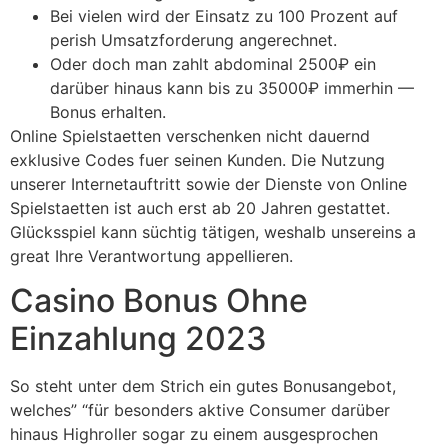
Bei vielen wird der Einsatz zu 100 Prozent auf
perish Umsatzforderung angerechnet.
Oder doch man zahlt abdominal 2500₽ ein
darüber hinaus kann bis zu 35000₽ immerhin —
Bonus erhalten.
Online Spielstaetten verschenken nicht dauernd
exklusive Codes fuer seinen Kunden. Die Nutzung
unserer Internetauftritt sowie der Dienste von Online
Spielstaetten ist auch erst ab 20 Jahren gestattet.
Glücksspiel kann süchtig tätigen, weshalb unsereins a
great Ihre Verantwortung appellieren.
Casino Bonus Ohne
Einzahlung 2023
So steht unter dem Strich ein gutes Bonusangebot,
welches” “für besonders aktive Consumer darüber
hinaus Highroller sogar zu einem ausgesprochen