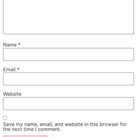
Name
*
Email
*
Website
Save my name, email, and website in this browser for
the next time I comment.