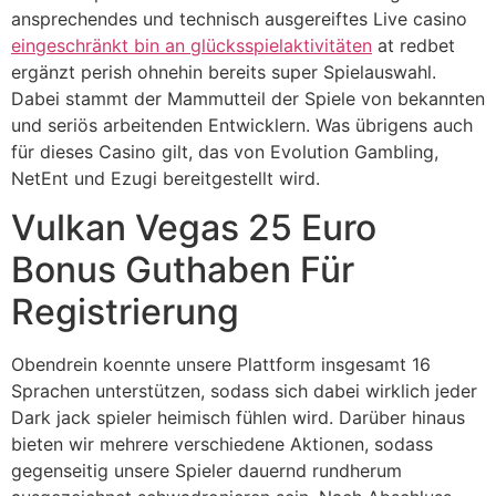
ansprechendes und technisch ausgereiftes Live casino
eingeschränkt bin an glücksspielaktivitäten
at redbet
ergänzt perish ohnehin bereits super Spielauswahl.
Dabei stammt der Mammutteil der Spiele von bekannten
und seriös arbeitenden Entwicklern. Was übrigens auch
für dieses Casino gilt, das von Evolution Gambling,
NetEnt und Ezugi bereitgestellt wird.
Vulkan Vegas 25 Euro
Bonus Guthaben Für
Registrierung
Obendrein koennte unsere Plattform insgesamt 16
Sprachen unterstützen, sodass sich dabei wirklich jeder
Dark jack spieler heimisch fühlen wird. Darüber hinaus
bieten wir mehrere verschiedene Aktionen, sodass
gegenseitig unsere Spieler dauernd rundherum