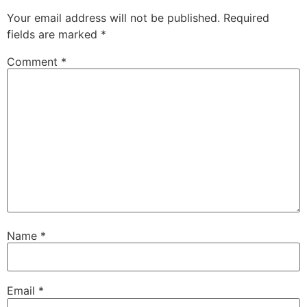
Your email address will not be published.
Required
fields are marked
*
Comment
*
Name
*
Email
*