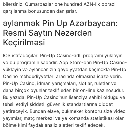
bilərsiniz. Qumarbazlar one hundred AZN-lik obrazli
qarşılanma bonusundan danışırlar.
əylənmək Pin Up Azərbaycan:
Rəsmi Saytın Nəzərdən
Keçirilməsi
IOS istifadəçiləri Pin-Up Casino-adlı proqramı yükləyin
və bu proqramın sadədir. App Store-dan Pin-Up Casino-
yükləyin və əyləncənizin qeydiyyatdan keçməklə Pin-Up
Casino məhdudiyyətləri arasında olmasına icazə verin.
Pin-Up Casino, idman yarışmaları, slotlar, ruletlər və
daha birçox oyunlar təklif edən bir on-line kazinosudur.
Bu yazıda, Pin-Up Casino’nun lisenziya sahibi olduğu və
təhsil etdiyi şiddətli güvənlik standartlarına diqqət
yetirəcəyik. Bundan əlavə, bukmeker kontoru sizə video
yayımlar, matç mərkəzi və ya komanda statistikası olan
bölmə kimi faydalı analiz alətləri təklif edəcək.