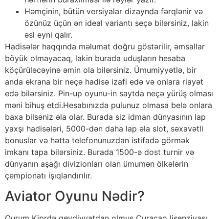
Həmçinin, bütün versiyalar dizaynda fərqlənir və
özünüz üçün ən ideal variantı seçə bilərsiniz, lakin
əsl eyni qalır.
Hadisələr haqqında məlumat doğru göstərilir, əmsallar
böyük olmayacaq, lakin burada uduşların hesaba
köçürüləcəyinə əmin ola bilərsiniz. Ümumiyyətlə, bir
anda ekrana bir neçə hadisə izafi edə və onlara riayət
edə bilərsiniz. Pin-up oyunu-in saytda neçə yürüş olması
məni bihuş etdi.Hesabınızda pulunuz olmasa belə onlara
baxa bilsəniz əla olar. Burada siz idman dünyasının lap
yaxşı hadisələri, 5000-dən daha lap əla slot, səxavətli
bonuslar və hətta telefonunuzdan istifadə görmək
imkanı tapa bilərsiniz. Burada 1500-ə dost turnir və
dünyanın aşağı divizionları olan ümumən ölkələrin
çempionatı işıqlandırılır.
Aviator Oyunu Nədir?
Qurum Kiprdə qeydiyyatdan olmuş Curacao lisenziyası