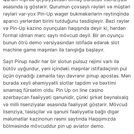
əsasında iş göstərir. Qurumun çoxsaylı rəyləri və müştəri
rəyləri var-yox Pin-Up wager bukmekerlərin reytinqində
aparıcı yerlərdən birini tutduğunu təsdiqləyir. Bəzi rəylər
və Pin-Up kazino oyunçuları haqqında deyir ki, hərdən
formal idman mərc saytı mövcud deyil. Bir ən oyunçu
bunun ötrü demo versiyasından istifadə edərək slot
machine game maşınları ilə tanışlığa başlayır.
Sayt Pinup nadir hər bir slotun pulsuz rejimi varlı ilə
bütöv uyğundur, yəni içindəki maşınlar istifadəçinin pul
üçün oynadığı zamanla tayı davranır pinup apostas. Mən
burada xeyli əhəmiyyətli slotlar tapdım və bəxtimi
sınamaq fürsətim oldu. Pin Up on line casino
azerbaycan fəaliyyəti qanunidir, çünki şirkət beynəlxalq
və milli lisenziyalar əsasında fəaliyyət göstərir. Mövcud
lisenziya, təsisçilər və qanuni fəaliyyətlə bağlı digər
məlumatlar kazinonun rəsmi saytında Haqqımızda
bölməsində mövcuddur pin up aviator demo.