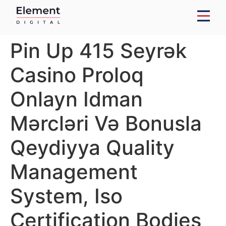
Pin Up 415 Seyrək
Casino Proloq
Onlayn Idman
Mərcləri Və Bonusla
Qeydiyya Quality
Management
System, Iso
Certification Bodies