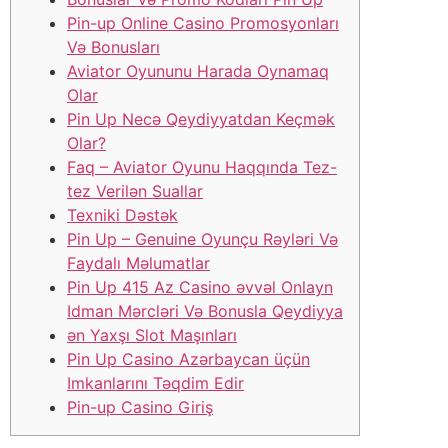
Pin-up Online Casino Promosyonları
Və Bonusları
Aviator Oyununu Harada Oynamaq
Olar
Pin Up Necə Qeydiyyatdan Keçmək
Olar?
Faq – Aviator Oyunu Haqqında Tez-
tez Verilən Suallar
Texniki Dəstək
Pin Up – Genuine Oyunçu Rəyləri Və
Faydalı Məlumatlar
Pin Up 415 Az Casino əvvəl Onlayn
Idman Mərcləri Və Bonusla Qeydiyya
ən Yaxşı Slot Maşınları
Pin Up Casino Azərbaycan üçün
Imkanlarını Təqdim Edir
Pin-up Casino Giriş