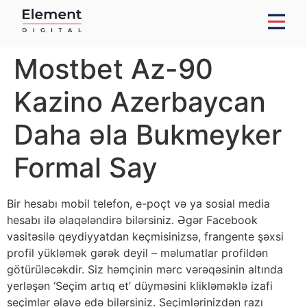
Mostbet Az-90
Kazino Azerbaycan
Daha əla Bukmeyker
Formal Say
Bir hesabı mobil telefon, e-poçt və ya sosial media
hesabı ilə əlaqələndirə bilərsiniz. Əgər Facebook
vasitəsilə qeydiyyatdan keçmisinizsə, frangente şəxsi
profil yükləmək gərək deyil – məlumatlar profildən
götürüləcəkdir. Siz həmçinin mərc vərəqəsinin altında
yerləşən ‘Seçim artıq et’ düyməsini klikləməklə izafi
seçimlər əlavə edə bilərsiniz. Seçimlərinizdən razı