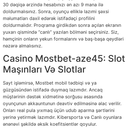
30 dəqiqə ərzində hesabınızı ən azı 9 mana ilə
doldurmalısınız. Sonra, oyunçu elliklə lazımi şəxsi
məlumatları daxil edərək istifadəçi profilini
doldurmalıdır. Proqrama girdikdən sonra açılan ekranın
yuxarı qismində “canlı” yazılan bölməni seçirsiniz. Siz,
həmçinin onların yekun formalarını və baş-başa qeydləri
nəzərə almalısınız.
Casino Mostbet-aze45: Slot
Maşınları Və Slotlar
Sayt işləmirsə, Mostbet mobil tədbiqi və ya
güzgüsündən istifadə duymaq lazımdır. Ancaq
müştərinin dəstək xidmətinə sorğusu əsasında
oyunçunun akkauntunun deavtiv edilməsinə əlac verilir.
Onları real pula yıxmaq üçün udub aparma şərtlərini
yerinə yetirmək lazımdır. Kibersporta və Canlı oyunlara
ənənəvi şəkildə əksik koefitsientlər qoyulur.