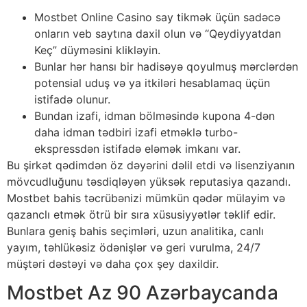
Mostbet Online Casino say tikmək üçün sadəcə
onların veb saytına daxil olun və “Qeydiyyatdan
Keç” düyməsini klikləyin.
Bunlar hər hansı bir hadisəyə qoyulmuş mərclərdən
potensial uduş və ya itkiləri hesablamaq üçün
istifadə olunur.
Bundan izafi, idman bölməsində kupona 4-dən
daha idman tədbiri izafi etməklə turbo-
ekspressdən istifadə eləmək imkanı var.
Bu şirkət qədimdən öz dəyərini dəlil etdi və lisenziyanın
mövcudluğunu təsdiqləyən yüksək reputasiya qazandı.
Mostbet bahis təcrübənizi mümkün qədər mülayim və
qazanclı etmək ötrü bir sıra xüsusiyyətlər təklif edir.
Bunlara geniş bahis seçimləri, uzun analitika, canlı
yayım, təhlükəsiz ödənişlər və geri vurulma, 24/7
müştəri dəstəyi və daha çox şey daxildir.
Mostbet Az 90 Azərbaycanda