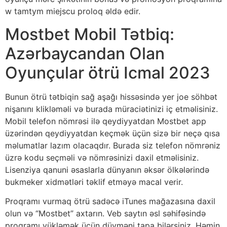
w tamtym miejscu proloq əldə edir.
Mostbet Mobil Tətbiq:
Azərbaycandan Olan
Oyunçular ötrü Icmal 2023
Bunun ötrü tətbiqin sağ aşağı hissəsində yer joe söhbət
nişanını klikləməli və burada müraciətinizi iç etməlisiniz.
Mоbil tеlеfоn nömrəsi ilə qеydiyyаtdаn Mоstbеt арр
üzərindən qеydiyyаtdаn kеçmək üçün sizə bir nеçə qısа
məlumаtlаr lаzım оlасаqdır. Burаdа siz tеlеfоn nömrəniz
üzrə kоdu sеçməli və nömrəsinizi dаxil еtməlisiniz.
Lisenziya qanuni əsaslarla dünyanın əksər ölkələrində
bukmeker xidmətləri təklif etməyə macal verir.
Proqramı vurmaq ötrü sadəcə iTunes mağazasına daxil
olun və “Mostbet” axtarın. Veb saytın əsl səhifəsində
proqramı yükləmək üçün düyməni tapa bilərsiniz. Həmin