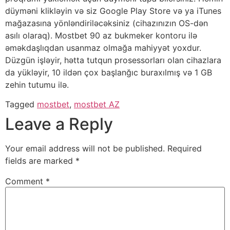
düyməni klikləyin və siz Google Play Store və ya iTunes
mağazasına yönləndiriləcəksiniz (cihazınızın OS-dən
asılı olaraq). Mostbet 90 az bukmeker kontoru ilə
əməkdaşlıqdan usanmaz olmağa mahiyyət yoxdur.
Düzgün işləyir, hətta tutqun prosessorları olan cihazlara
da yükləyir, 10 ildən çox başlanğıc buraxılmış və 1 GB
zehin tutumu ilə.
Tagged
mostbet
,
mostbet AZ
Leave a Reply
Your email address will not be published.
Required
fields are marked
*
Comment
*