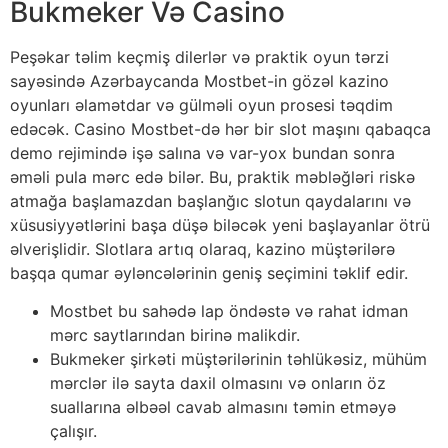
Bukmeker Və Casino
Peşəkar təlim keçmiş dilerlər və praktik oyun tərzi
sayəsində Azərbaycanda Mostbet-in gözəl kazino
oyunları əlamətdar və gülməli oyun prosesi təqdim
edəcək. Casino Mostbet-də hər bir slot maşını qabaqca
demo rejimində işə salına və var-yox bundan sonra
əməli pula mərc edə bilər. Bu, praktik məbləğləri riskə
atmağa başlamazdan başlanğıc slotun qaydalarını və
xüsusiyyətlərini başa düşə biləcək yeni başlayanlar ötrü
əlverişlidir. Slotlara artıq olaraq, kazino müştərilərə
başqa qumar əyləncələrinin geniş seçimini təklif edir.
Mostbet bu sahədə lap öndəstə və rahat idman
mərc saytlarından birinə malikdir.
Bukmeker şirkəti müştərilərinin təhlükəsiz, mühüm
mərclər ilə sayta daxil olmasını və onların öz
suallarına əlbəəl cavab almasını təmin etməyə
çalışır.