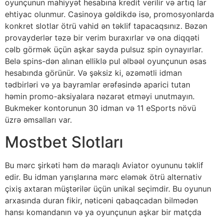
oyunçunun mahiyyət hesabına kredit verilir və artıq lar
ehtiyac olunmur. Casinoya gəldikdə isə, promosyonlarda
konkret slotlar ötrü vahid ən təklif tapacaqsınız. Bəzən
provayderlər təzə bir verim buraxırlar və ona diqqəti
cəlb görmək üçün aşkar sayda pulsuz spin oynayırlar.
Belə spins-dən alınan elliklə pul əlbəəl oyunçunun əsas
hesabında görünür. Və şəksiz ki, əzəmətli idman
tədbirləri və ya bayramlar ərəfəsində aparici tutan
həmin promo-aksiyalara nəzarət etməyi unutmayın.
Bukmeker kontorunun 30 idman və 11 eSports növü
üzrə əmsalları var.
Mostbet Slotları
Bu mərc şirkəti həm də maraqlı Aviator oyununu təklif
edir. Bu idman yarışlarına mərc eləmək ötrü alternativ
çixiş axtaran müştərilər üçün unikal seçimdir. Bu oyunun
arxasında duran fikir, nəticəni qabaqcadan bilmədən
hansı komandanın və ya oyunçunun aşkar bir matçda