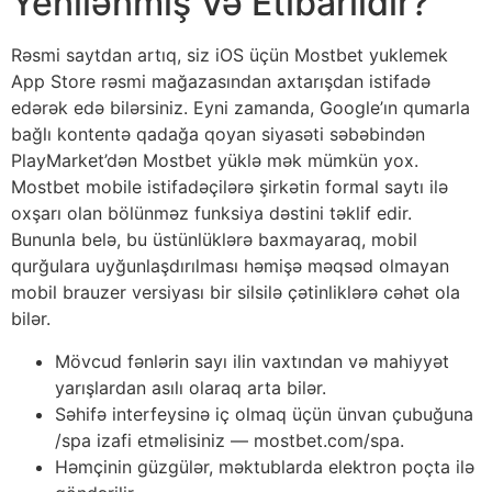
Yenilənmiş Və Etibarlıdır?
Rəsmi saytdan artıq, siz iOS üçün Mostbet yuklemek
App Store rəsmi mağazasından axtarışdan istifadə
edərək edə bilərsiniz. Eyni zamanda, Google’ın qumarla
bağlı kontentə qadağa qoyan siyasəti səbəbindən
PlayMarket’dən Mostbet yüklə mək mümkün yox.
Mostbet mobile istifadəçilərə şirkətin formal saytı ilə
oxşarı olan bölünməz funksiya dəstini təklif edir.
Bununla belə, bu üstünlüklərə baxmayaraq, mobil
qurğulara uyğunlaşdırılması həmişə məqsəd olmayan
mobil brauzer versiyası bir silsilə çətinliklərə cəhət ola
bilər.
Mövcud fənlərin sayı ilin vaxtından və mahiyyət
yarışlardan asılı olaraq arta bilər.
Səhifə interfeysinə iç olmaq üçün ünvan çubuğuna
/spa izafi etməlisiniz — mostbet.com/spa.
Həmçinin güzgülər, məktublarda elektron poçta ilə