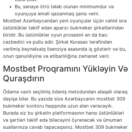
Bu, sənaye ötrü tələb olunan minimumdur və
oyunçuya əməli qazanmaq şansı verir.
Mostbet Azərbaycandan yeni oyunçular üçün vahid sıra
üstünlüklər təklif edən aparıcı bukmeker şirkətlərindən
biridir. Bu üstünlüklər oyun prosesini ən da bax:
cəzbedici və pullu edir. Şirkət Kurasao tərəfindən
verilmiş beynəlxalq lisenziya əsasında iş göstərir və bu,
onun qanuniliyinə və etibarlılığına zəmanət verir.
Mostbet Proqramını Yükləyin Və
Quraşdırın
Ödəmə vaxtı seçilmiş ödəniş metodundan əlaqəli olaraq
dəyişə bilər. Bu yazıda sizə Azərbaycanın mostbet 309
bukmeker kontoru haqqında uzun elan verəcəyik.
Burada siz bu şirkətin platformasının hansı üstünlükləri
və şərtləri təklif edə biləcəyini öyrənəcək və ümumən
suallarınıza cavab tapacaqsınız. Mostbet 309 bukmeker