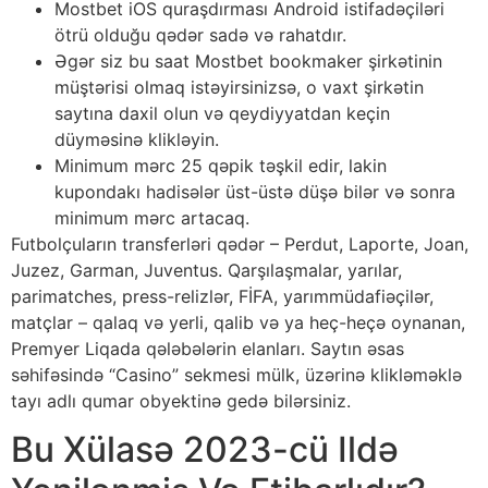
Mostbet iOS quraşdırması Android istifadəçiləri
ötrü olduğu qədər sadə və rahatdır.
Əgər siz bu saat Mostbet bookmaker şirkətinin
müştərisi olmaq istəyirsinizsə, o vaxt şirkətin
saytına daxil olun və qeydiyyatdan keçin
düyməsinə klikləyin.
Minimum mərc 25 qəpik təşkil edir, lakin
kupondakı hadisələr üst-üstə düşə bilər və sonra
minimum mərc artacaq.
Futbolçuların transferləri qədər – Perdut, Laporte, Joan,
Juzez, Garman, Juventus. Qarşılaşmalar, yarılar,
parimatches, press-relizlər, FİFA, yarımmüdafiəçilər,
matçlar – qalaq və yerli, qalib və ya heç-heçə oynanan,
Premyer Liqada qələbələrin elanları. Saytın əsas
səhifəsində “Casino” sekmesi mülk, üzərinə klikləməklə
tayı adlı qumar obyektinə gedə bilərsiniz.
Bu Xülasə 2023-cü Ildə