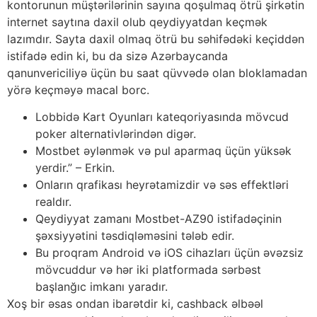
kontorunun müştərilərinin sayına qoşulmaq ötrü şirkətin
internet saytına daxil olub qeydiyyatdan keçmək
lazımdır. Sayta daxil olmaq ötrü bu səhifədəki keçiddən
istifadə edin ki, bu da sizə Azərbaycanda
qanunvericiliyə üçün bu saat qüvvədə olan bloklamadan
yörə keçməyə macal borc.
Lobbidə Kart Oyunları kateqoriyasında mövcud
poker alternativlərindən digər.
Mostbet əylənmək və pul aparmaq üçün yüksək
yerdir.” – Erkin.
Onların qrafikası heyrətamizdir və səs effektləri
realdır.
Qeydiyyat zamanı Mostbet-AZ90 istifadəçinin
şəxsiyyətini təsdiqləməsini tələb edir.
Bu proqram Android və iOS cihazları üçün əvəzsiz
mövcuddur və hər iki platformada sərbəst
başlanğıc imkanı yaradır.
Xoş bir əsas ondan ibarətdir ki, cashback əlbəəl