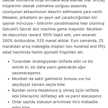
müştərinin dəstək xidmətinə sorğusu əsasında
oyunçunun akkauntunun deavtiv edilməsinə çarə verilir.
Məsələn, şirkətlərin ən qeyri-adi yaradıcılığından biri
qaynar mövzuya – bitkoinin yaradılmasına həsr olunmuş
Satoshi’s Secret slot machine game maşınıdır. Mostbet-
də depozitsiz reward 100% təşkil edir, yəni əmanəti
260% doldurublar, 525 manat alıblar. Eyni zamanda, 25
manatdan artıq məbləğdə müştəri two hundred and fifty
ədəd həcmində həmin qiymətli frispinləri alır.
Yuxarıdakı strategiyadan istifadə edin və biz
əminik ki, siz daha yaxın gələcəkdə uğur
qazanacaqsınız.
Mostbet-də sakit gəlmisiniz bonusu vur-tut
qeydiyyat zamanı seçilə bilər.
Bundan sonra hesabınıza iç olmaq üçün istifadə
edə biləcəyiniz istifadəçi adı və parol alacaqsınız.
Onlar saytda statusun artırılması ötrü mübadilə
edilə bilər.