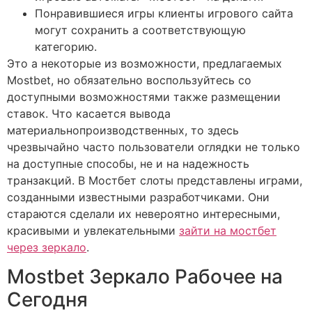
Понравившиеся игры клиенты игрового сайта
могут сохранить а соответствующую
категорию.
Это а некоторые из возможности, предлагаемых
Mostbet, но обязательно воспользуйтесь со
доступными возможностями также размещении
ставок. Что касается вывода
материальнопроизводственных, то здесь
чрезвычайно часто пользователи оглядки не только
на доступные способы, не и на надежность
транзакций. В Мостбет слоты представлены играми,
созданными известными разработчиками. Они
стараются сделали их невероятно интересными,
красивыми и увлекательными
зайти на мостбет
через зеркало
.
Mostbet Зеркало Рабочее на
Сегодня