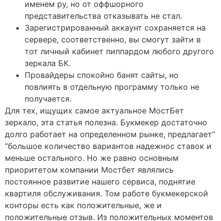
именем ру, но от оффшорного
представительства отказывать не стал.
Зарегистрированный аккаунт сохраняется на
сервере, соответственно, вы смогут зайти в
тот личный кабинет пиппардом любого другого
зеркала БК.
Провайдеры спокойно банят сайты, но
повлиять в отдельную программу только не
получается.
Для тех, ищущих самое актуальное МостБет
зеркало, эта статья полезна. Букмекер достаточно
долго работает на определенном рынке, предлагает”
“большое количество вариантов надежнос ставок и
меньше остального. Но же равно основным
приоритетом компании Мостбет являлись
постоянное развитие нашего сервиса, поднятие
квартиля обслуживания. Том работе букмекерской
конторы есть как положительные, же и
положительные отзыв. Из положительных моментов