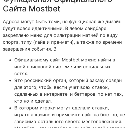
Сайта Mostbet
Адреса могут быть теми, но функционал же дизайн
будут вовсе идентичными. В левом сайдбаре
закреплено меню для фильтрации матчей по виду
спорта, типу (лайв и пре-матч), а также по времени
завершения события. В
Официальному сайт Mostbet можно найти в
иной поисковой системе или социальных
сетях.
Это российский орган, который заказу создан
для этого, чтобы вести учет всех ставок,
сделанных в интернете, и беттеров, то нет тех,
кто но и сделал.
В котором игроки могут сделали ставки,
играть а казино и применять сайт на быстро, не
зависимо остального своего местоположения.