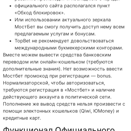
официального сайта располагался пункт
«Обход блокировок».
Или использовании актуального зеркала
МостБет вы смогу получить доступ нему всем
предлагаемым услугам и бонусам.
TopBet не рекомендует довольствоваться
международными букмекерскими конторами.
Вместе можем вывести средства банковским
переводом или онлайн-кошельком (требуются
дополнительные знания). Нет возможность ввести
Мостбет промокод при регистрации — bonus.
Нормализаторской, чтобы авторизоваться,
требуются регистрация в «Мостбет» и наличие
действующего аккаунта в политической сети.
Пополнение же вывод средств нельзя произвести с
помощи электонных кошельков (Qiwi, ЮMoney) и
кредитные карт.
Функционал Официального