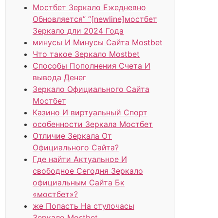
Мостбет Зеркало Ежедневно
Обновляется” “[newline]мостбет
Зеркало дли 2024 Года
минусы И Минусы Сайта Mostbet
Что такое Зеркало Mostbet
Способы Пополнения Счета И
вывода Денег
Зеркало Официального Сайта
Мостбет
Казино И виртуальный Спорт
особенности Зеркала Мостбет
Отличие Зеркала От
Официального Сайта?
Где найти Актуальное И
свободное Сегодня Зеркало
официальным Сайта Бк
«мостбет»?
же Попасть На стулочасы
Зеркало Mostbet