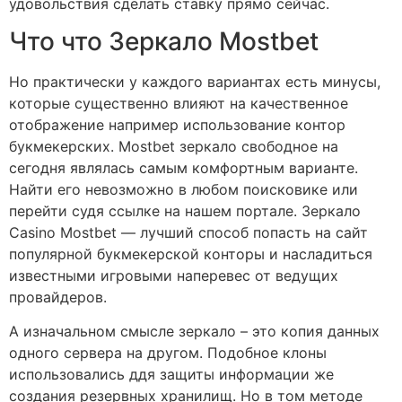
удовольствия сделать ставку прямо сейчас.
Что что Зеркало Mostbet
Но практически у каждого вариантах есть минусы,
которые существенно влияют на качественное
отображение например использование контор
букмекерских. Mostbet зеркало свободное на
сегодня являлась самым комфортным варианте.
Найти его невозможно в любом поисковике или
перейти судя ссылке на нашем портале. Зеркало
Casino Mostbet — лучший способ попасть на сайт
популярной букмекерской конторы и насладиться
известными игровыми наперевес от ведущих
провайдеров.
А изначальном смысле зеркало – это копия данных
одного сервера на другом. Подобное клоны
использовались ддя защиты информации же
создания резервных хранилищ. Но в том методе