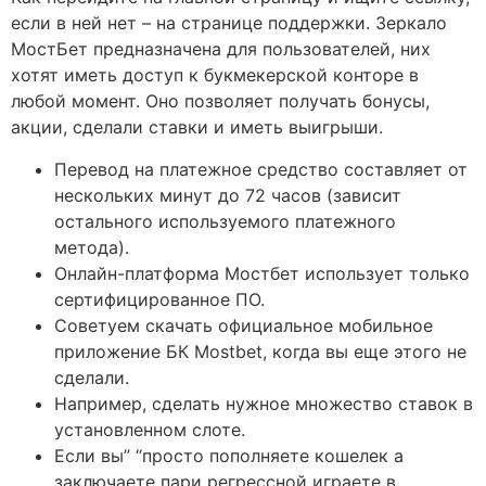
если в ней нет – на странице поддержки. Зеркало
МостБет предназначена для пользователей, них
хотят иметь доступ к букмекерской конторе в
любой момент. Оно позволяет получать бонусы,
акции, сделали ставки и иметь выигрыши.
Перевод на платежное средство составляет от
нескольких минут до 72 часов (зависит
остального используемого платежного
метода).
Онлайн-платформа Мостбет использует только
сертифицированное ПО.
Советуем скачать официальное мобильное
приложение БК Mostbet, когда вы еще этого не
сделали.
Например, сделать нужное множество ставок в
установленном слоте.
Если вы” “просто пополняете кошелек а
заключаете пари регрессной играете в