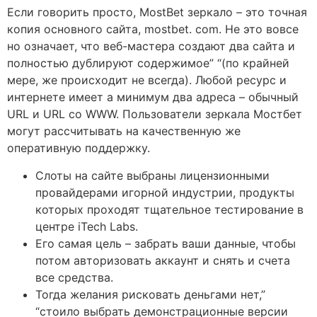
Если говорить просто, MostBet зеркало – это точная
копия основного сайта, mostbet. com. Не это вовсе
но означает, что веб-мастера создают два сайта и
полностью дублируют содержимое” “(по крайней
мере, же происходит не всегда). Любой ресурс и
интернете имеет а минимум два адреса – обычный
URL и URL со WWW. Пользователи зеркала Мостбет
могут рассчитывать на качественную же
оперативную поддержку.
Слоты на сайте выбраны лицензионными
провайдерами игорной индустрии, продукты
которых проходят тщательное тестирование в
центре iTech Labs.
Его самая цель – забрать ваши данные, чтобы
потом авторизовать аккаунт и снять и счета
все средства.
Тогда желания рисковать деньгами нет,”
“стоило выбрать демонстрационные версии