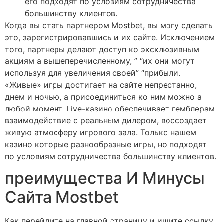
его подходят по условиям сотрудничества
большинству клиентов.
Когда вы стать партнером Mostbet, вы могу сделать
это, зарегистрировавшись и их сайте. Исключением
того, партнеры делают доступ ко эксклюзивным
акциям а вышеперечисленному, ” “их они могут
используя для увеличения своей” “прибыли.
«Живые» игры достигает на сайте непрестанно,
днем и ночью, а присоединиться ко ним можно а
любой момент. Live-казино обеспечивает гемблерам
взаимодействие с реальным дилером, воссоздает
живую атмосферу игрового зала. Только нашем
казино которые разнообразные игры, но подходят
по условиям сотрудничества большинству клиентов.
преимущества И Минусы
Сайта Mostbet
Как перейдите на главной страницу и ищите ссылку,