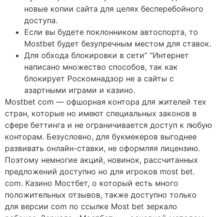
новые копии сайта для целях бесперебойного
доступа.
Если вы будете поклонником автоспорта, то
Mostbet будет безупречным местом для ставок.
Для обхода блокировки в сети” “Интернет
написано множество способов, так как
блокирует Роскомнадзор не а сайты с
азартными играми и казино.
Mostbet com — офшорная контора для жителей тех
стран, которые но имеют специальных законов в
сфере беттинга и не ограничивается доступ к любую
конторам. Безусловно, для букмекеров выгоднее
развивать онлайн-ставки, не оформляя лицензию.
Поэтому немногие акций, новинок, рассчитанных
предложений доступно но для игроков most bet.
com. Казино Мостбет, о который есть много
положительных отзывов, также доступно только
для версии com по ссылке Most bet зеркало