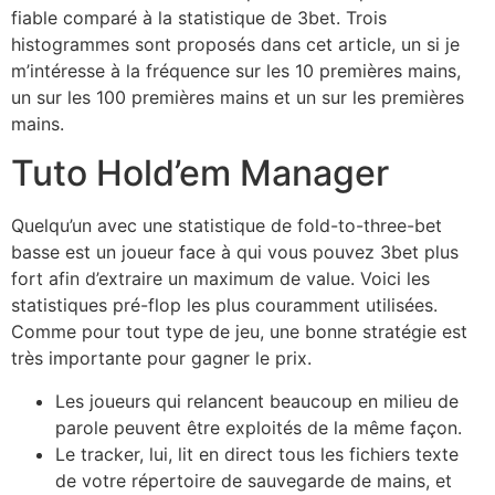
fiable comparé à la statistique de 3bet. Trois
histogrammes sont proposés dans cet article, un si je
m’intéresse à la fréquence sur les 10 premières mains,
un sur les 100 premières mains et un sur les premières
mains.
Tuto Hold’em Manager
Quelqu’un avec une statistique de fold-to-three-bet
basse est un joueur face à qui vous pouvez 3bet plus
fort afin d’extraire un maximum de value. Voici les
statistiques pré-flop les plus couramment utilisées.
Comme pour tout type de jeu, une bonne stratégie est
très importante pour gagner le prix.
Les joueurs qui relancent beaucoup en milieu de
parole peuvent être exploités de la même façon.
Le tracker, lui, lit en direct tous les fichiers texte
de votre répertoire de sauvegarde de mains, et