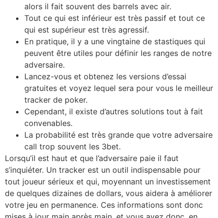
alors il fait souvent des barrels avec air.
Tout ce qui est inférieur est très passif et tout ce
qui est supérieur est très agressif.
En pratique, il y a une vingtaine de stastiques qui
peuvent être utiles pour définir les ranges de notre
adversaire.
Lancez-vous et obtenez les versions d’essai
gratuites et voyez lequel sera pour vous le meilleur
tracker de poker.
Cependant, il existe d’autres solutions tout à fait
convenables.
La probabilité est très grande que votre adversaire
call trop souvent les 3bet.
Lorsqu’il est haut et que l’adversaire paie il faut
s’inquiéter. Un tracker est un outil indispensable pour
tout joueur sérieux et qui, moyennant un investissement
de quelques dizaines de dollars, vous aidera à améliorer
votre jeu en permanence. Ces informations sont donc
mises à jour main après main, et vous avez donc, en