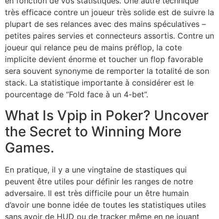
en fonction de vos statistiques. Une autre technique
très efficace contre un joueur très solide est de suivre la
plupart de ses relances avec des mains spéculatives –
petites paires servies et connecteurs assortis. Contre un
joueur qui relance peu de mains préflop, la cote
implicite devient énorme et toucher un flop favorable
sera souvent synonyme de remporter la totalité de son
stack. La statistique importante à considérer est le
pourcentage de “Fold face à un 4-bet”.
What Is Vpip in Poker? Uncover
the Secret to Winning More
Games.
En pratique, il y a une vingtaine de stastiques qui
peuvent être utiles pour définir les ranges de notre
adversaire. Il est très difficile pour un être humain
d’avoir une bonne idée de toutes les statistiques utiles
sans avoir de HUD ou de tracker même en ne jouant