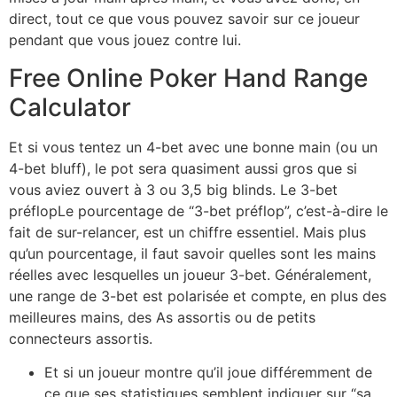
direct, tout ce que vous pouvez savoir sur ce joueur
pendant que vous jouez contre lui.
Free Online Poker Hand Range
Calculator
Et si vous tentez un 4-bet avec une bonne main (ou un
4-bet bluff), le pot sera quasiment aussi gros que si
vous aviez ouvert à 3 ou 3,5 big blinds. Le 3-bet
préflopLe pourcentage de “3-bet préflop”, c’est-à-dire le
fait de sur-relancer, est un chiffre essentiel. Mais plus
qu’un pourcentage, il faut savoir quelles sont les mains
réelles avec lesquelles un joueur 3-bet. Généralement,
une range de 3-bet est polarisée et compte, en plus des
meilleures mains, des As assortis ou de petits
connecteurs assortis.
Et si un joueur montre qu’il joue différemment de
ce que ses statistiques semblent indiquer sur “sa