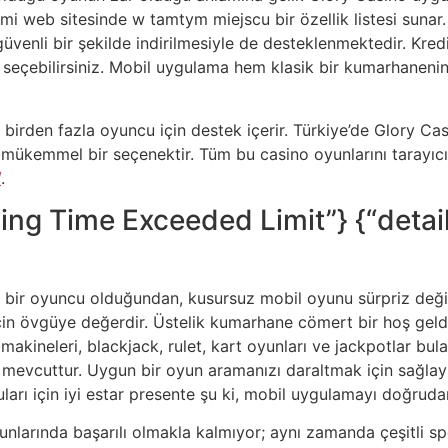
mi web sitesinde w tamtym miejscu bir özellik listesi suna
üvenli bir şekilde indirilmesiyle de desteklenmektedir. Kredi
 seçebilirsiniz. Mobil uygulama hem klasik bir kumarhanenin
birden fazla oyuncu için destek içerir. Türkiye’de Glory Cas
ile mükemmel bir seçenektir. Tüm bu casino oyunlarını tarayı
/
.
sing Time Exceeded Limit”} {“detai
bir oyuncu olduğundan, kusursuz mobil oyunu sürpriz değild
çin övgüye değerdir. Üstelik kumarhane cömert bir hoş geldi
akineleri, blackjack, rulet, kart oyunları ve jackpotlar bul
mevcuttur. Uygun bir oyun aramanızı daraltmak için sağlayıcı,
cuları için iyi estar presente şu ki, mobil uygulamayı doğruda
unlarında başarılı olmakla kalmıyor; aynı zamanda çeşitli sp