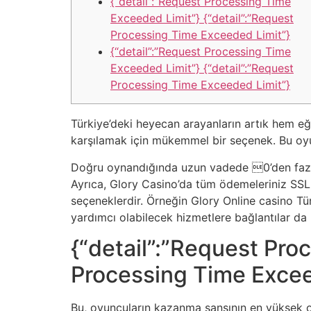
{“detail”:”Request Processing Time
Exceeded Limit”} {“detail”:”Request
Processing Time Exceeded Limit”}
{“detail”:”Request Processing Time
Exceeded Limit”} {“detail”:”Request
Processing Time Exceeded Limit”}
Türkiye’deki heyecan arayanların artık hem eğ
karşılamak için mükemmel bir seçenek. Bu oyun
Doğru oynandığında uzun vadede 0’den fazla get
Ayrıca, Glory Casino’da tüm ödemeleriniz SSL 
seçeneklerdir. Örneğin Glory Online casino Tü
yardımcı olabilecek hizmetlere bağlantılar da
{“detail”:”Request Pro
Processing Time Excee
Bu, oyuncuların kazanma şansının en yüksek o