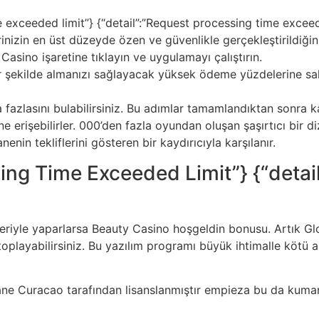
e exceeded limit”} {“detail”:”Request processing time exceed
nizin en üst düzeyde özen ve güvenlikle gerçekleştirildiğini
asino işaretine tıklayın ve uygulamayı çalıştırın.
bir şekilde almanızı sağlayacak yüksek ödeme yüzdelerine sah
a fazlasını bulabilirsiniz. Bu adımlar tamamlandıktan sonra 
e erişebilirler. 000’den fazla oyundan oluşan şaşırtıcı bir d
enin tekliflerini gösteren bir kaydırıcıyla karşılanır.
sing Time Exceeded Limit”} {“detai
eriyle yaparlarsa Beauty Casino hoşgeldin bonusu. Artık Gl
toplayabilirsiniz. Bu yazılım programı büyük ihtimalle kötü
ane Curacao tarafından lisanslanmıştır empieza bu da kumar