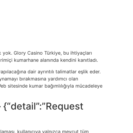
yok. Glory Casino Türkiye, bu ihtiyaçları
rimiçi kumarhane alanında kendini kanıtladı.
ılacağına dair ayrıntılı talimatlar eşlik eder.
 oynamayı bırakmasına yardımcı olan
 Web sitesinde kumar bağımlılığıyla mücadeleye
 {“detail”:”Request
laması, kullanıcıya yalnızca mevcut tüm