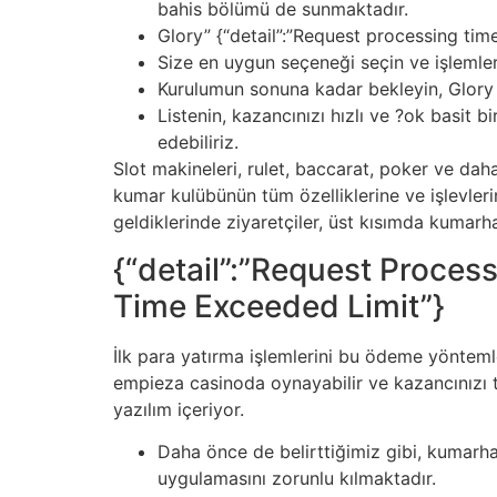
bahis bölümü de sunmaktadır.
Glory” {“detail”:”Request processing tim
Size en uygun seçeneği seçin ve işlemleri
Kurulumun sonuna kadar bekleyin, Glory C
Listenin, kazancınızı hızlı ve ?ok basit 
edebiliriz.
Slot makineleri, rulet, baccarat, poker ve dah
kumar kulübünün tüm özelliklerine ve işlevlerin
geldiklerinde ziyaretçiler, üst kısımda kumarhan
{“detail”:”Request Proces
Time Exceeded Limit”}
İlk para yatırma işlemlerini bu ödeme yönteml
empieza casinoda oynayabilir ve kazancınızı 
yazılım içeriyor.
Daha önce de belirttiğimiz gibi, kumarh
uygulamasını zorunlu kılmaktadır.