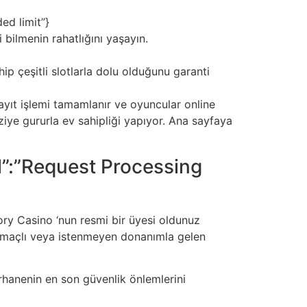
ed limit”}
 bilmenin rahatlığını yaşayın.
ip çeşitli slotlarla dolu olduğunu garanti
kayıt işlemi tamamlanır ve oyuncular online
iziye gururla ev sahipliği yapıyor. Ana sayfaya
l”:”Request Processing
ory Casino ‘nun resmi bir üyesi oldunuz
 amaçlı veya istenmeyen donanımla gelen
hanenin en son güvenlik önlemlerini