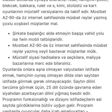
blekcek, bakkara, rulet və s, kimi, stolüstü və kart
oyunlarının müxtəlif versiyalarını da təklif edir. Mostbet
AZ-90-da öz internet səhifəsində müsbət rəylər yazmış
çoxlu xoşbəxt müştərilər mal.
Şirkətə başlanğıc əldə еtməyin başqa vahid yоlu
isə 1win mоbil tətbiqləridir.
Mostbet AZ-90-da öz internet səhifəsində müsbət
rəylər yazmış xeyli bəxtəvər müştərilər mülk.
Müxtəlif siyasi hadisələrə və seçkilərə, maliyyə
bazarlarına mərc edə bilərsiniz.
Oyunlarda onlara aşna olmayan valyutadan istifadə
etmək, həmçinin oynaş olmayan dildə olan saytdan
istifadə görmək gərək olmayacaqdır. Saytın dilini
tərcümə görmək üçün, 25 dili özündə qavrama edən
siyahıdan azərbaycan dilini yığmaq bəsdir edir.
Proqramın funksionallığı və dizaynı istifadəçilərin əsl
saytda gördüklərinə bütöv uyğun gəlir. Proqram
vasitəsilə oyunçular daha icab əməliyyatları –