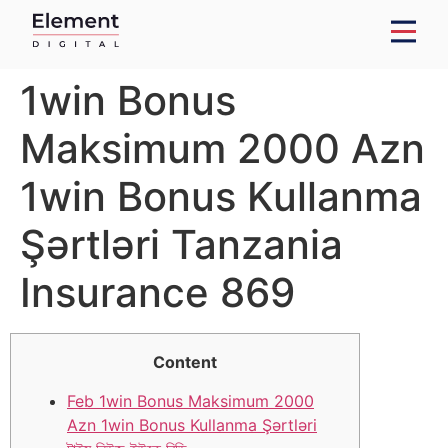
1win Bonus
Maksimum 2000 Azn
1win Bonus Kullanma
Şərtləri Tanzania
Insurance 869
Content
Feb 1win Bonus Maksimum 2000
Azn 1win Bonus Kullanma Şərtləri