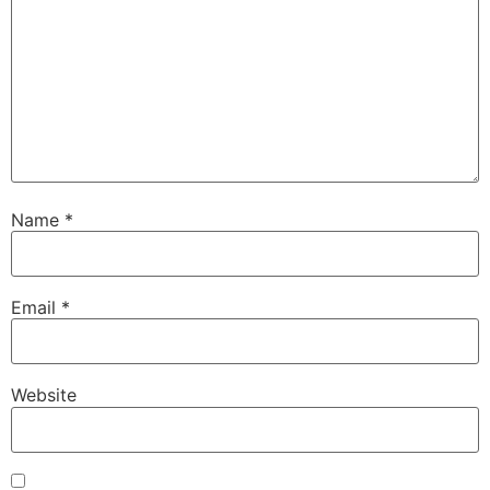
Name
*
Email
*
Website