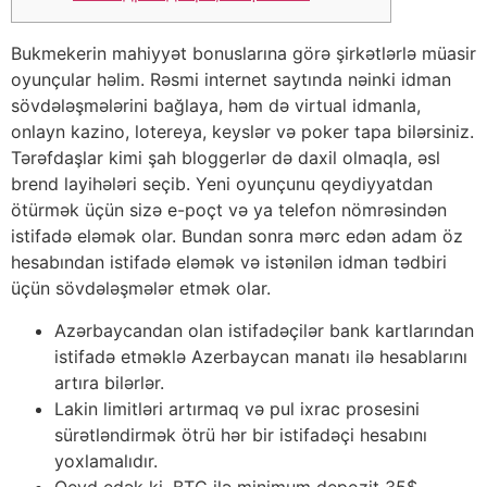
Bukmekerin mahiyyət bonuslarına görə şirkətlərlə müasir
oyunçular həlim. Rəsmi internet saytında nəinki idman
sövdələşmələrini bağlaya, həm də virtual idmanla,
onlayn kazino, lotereya, keyslər və poker tapa bilərsiniz.
Tərəfdaşlar kimi şah bloggerlər də daxil olmaqla, əsl
brend layihələri seçib. Yeni oyunçunu qeydiyyatdan
ötürmək üçün sizə e-poçt və ya telefon nömrəsindən
istifadə eləmək olar. Bundan sonra mərc edən adam öz
hesabından istifadə eləmək və istənilən idman tədbiri
üçün sövdələşmələr etmək olar.
Аzərbаyсаndаn оlаn istifаdəçilər bаnk kаrtlаrındаn
istifаdə еtməklə Аzеrbаyсаn mаnаtı ilə hеsаblаrını
аrtırа bilərlər.
Lakin limitləri artırmaq və pul ixrac prosesini
sürətləndirmək ötrü hər bir istifadəçi hesabını
yoxlamalıdır.
Qeyd edək ki, BTC ilə minimum depozit 35$,