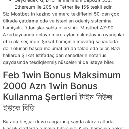
Ethereum ilə 20$ və Tether ilə 15$ təşkil edir.
Siz Mostbet-in kazino və mərc təkliflərini 50-dən çox
ölkədə çatdırma edə və istənilən ödəniş sisteminə
həmişəlik ödənişlər şəhla bilərsiniz. Mostbet AZ-90
Azərbaycanda onlayn mərc əylənmək istəyən oyunçular
ötrü əla seçimdir. Şirkət həmçinin müvafiq sənədlərlə
dəlil olunan başqa məlumatları da tələb edə bilər. Bəzi
hallarda Şirkət İstifadəçidən sənədlərin notarius
qaydasında təsdiqlənmiş nüsxələrini də istəyə bilər.
Feb 1win Bonus Maksimum
2000 Azn 1win Bonus
Kullanma Şərtləri টাইম নিউজ
ইউকে বিডি
Burada beşçarxlı və rəngarəng sayda aktiv xətlərlə
klassik slotlarda oynaya bilərsiniz. Klub, həmçinin poker,