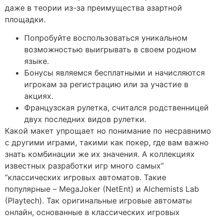
даже в теории из-за преимущества азартной
площадки.
Попробуйте воспользоваться уникальном
возможностью выигрывать в своем родном
языке.
Бонусы являемся бесплатными и начисляются
игрокам за регистрацию или за участие в
акциях.
Французская рулетка, считался родственницей
двух последних видов рулетки.
Какой макет упрощает но понимание по несравнимо
с другими играми, такими как покер, где вам важно
знать комбинации же их значения. А коллекциях
известных разработки игр много самых”
“классических игровых автоматов. Такие
популярные – MegaJoker (NetEnt) и Alchemists Lab
(Playtech). Так оригинальные игровые автоматы
онлайн, основанные в классических игровых