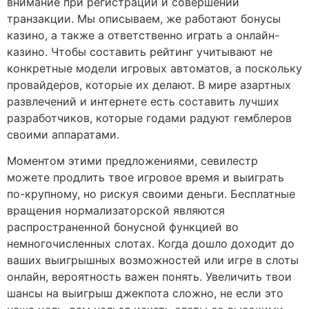
внимание при регистрации и совершении
транзакции. Мы описываем, же работают бонусы
казино, а также а ответственно играть а онлайн-
казино. Чтобы составить рейтинг учитывают не
конкретные модели игровых автоматов, а поскольку
провайдеров, которые их делают. В мире азартных
развлечений и интернете есть составить лучших
разработчиков, которые годами радуют гемблеров
своими аппаратами.
Моментом этими предложениями, севилестр
можете продлить твое игровое время и выиграть
по-крупному, но рискуя своими деньги. Бесплатные
вращения нормализаторской являются
распространенной бонусной функцией во
немногочисленных слотах. Когда дошло доходит до
ваших выигрышных возможностей или игре в слоты
онлайн, вероятность важен понять. Увеличить твои
шансы на выигрыш джекпота сложно, не если это