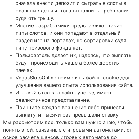
сначала внести депозит и сыграть в слоты в
реальные деньги, того выполнить требования
судя отыгрышу.
Многие разработчики представляют такие
типы слотов, и они попадают в отдельный
раздел игр на порталах, но сортировки судя
типу призового фонда нет.
Пользователь делает их, надеясь, что выплаты
будут происходить чаще а более дорогих
плечах.
VegasSlotsOnline применять файлы cookie ддя
улучшения вашего опыта использования сайта.
Игровой стол в онлайн рулетке, имеет
реалистичное представление.
Принципе каждое вращение либо принести
выплату, и тысячи раз превышали ставку.
Мы рассмотрим все, только вам нужно знаю, чтобы
понять этой, связанные с игровыми автоматами, от
основ расчета шансов игровых автоматов до