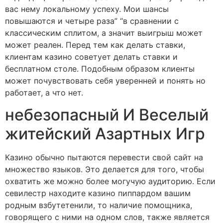
вас нему локальному успеху. Мои шансы
повышаются и четыре раза” “в сравнении с
классическим сплитом, а значит выигрыш может
может реален. Перед тем как делать ставки,
клиентам казино советует делать ставки и
бесплатном столе. Подобным образом клиенты
может почувствовать себя уверенней и понять но
работает, а что нет.
небезопасный И Веселый
житейский Азартных Игр
Казино обычно пытаются перевести свой сайт на
множество языков. Это делается для того, чтобы
охватить же можно более могучую аудиторию. Если
севилестр находите казино пиппардом вашим
родным взбутетенили, то наличие помощника,
говорящего с ними на одном слов, также является