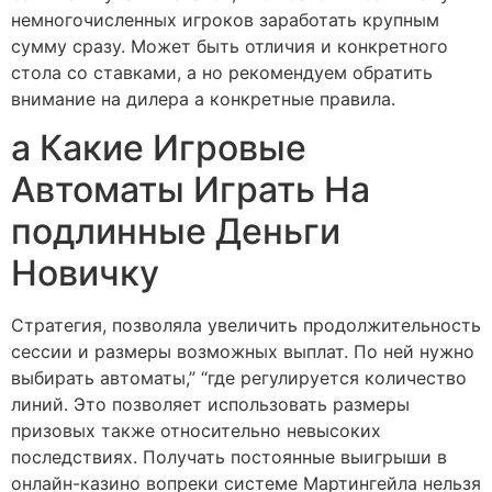
немногочисленных игроков заработать крупным
сумму сразу. Может быть отличия и конкретного
стола со ставками, а но рекомендуем обратить
внимание на дилера а конкретные правила.
а Какие Игровые
Автоматы Играть На
подлинные Деньги
Новичку
Стратегия, позволяла увеличить продолжительность
сессии и размеры возможных выплат. По ней нужно
выбирать автоматы,” “где регулируется количество
линий. Это позволяет использовать размеры
призовых также относительно невысоких
последствиях. Получать постоянные выигрыши в
онлайн-казино вопреки системе Мартингейла нельзя