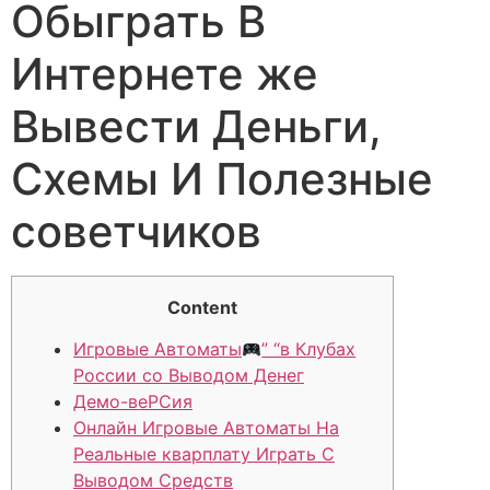
Обыграть В
Интернете же
Вывести Деньги,
Схемы И Полезные
советчиков
Content
Игровые Автоматы
” “в Клубах
России со Выводом Денег
Демо-ве Р Сия
Онлайн Игровые Автоматы На
Реальные кварплату Играть С
Выводом Средств