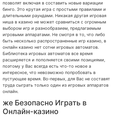
позволят включая в составить новые вариации
бинго. Это крутая игра с простыми правилами и
длительными раундами. Никакая другая игровая
ниша в казино не может сравниться с огромным
выбором игр и разнообразием, предлагаемым
игровыми аппаратами. Не смотря в то, что либо
быть несколько распространенные игр казино, в
онлайн казино нет сотни игровых автоматов.
Библиотека игровых автоматов все время
расширяется и пополняется своими позициями,
поэтому у Вас всегда есть что-то новое а
интересное, что невозможно попробовать в
пустующее время. Во-первых, для Вас не составят
труда сыграть только один из игровых аппаратов
онлайн.
же Безопасно Играть в
Онлайн-казино