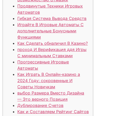
Продвинутые Техники Игровых
Автоматов
Гибкая Система Вывода Средств
Играйте В Игровые Автоматы С
дополнительные Бонусными
Функциями
Как Сделать обналичил В Казино?
проход И Верификация ддя Игры
С минимальным Ставками
Прогрессивные Игровые
Автоматы
Как Играть В Онлайн-казино а
2024 Году: сокровенные И
Советы Новичкам
выбор Размера Вместо Дизайна
— Это верного Позиция
Дублирование Счетов
Как и Составляем Рейтинг Сайтов