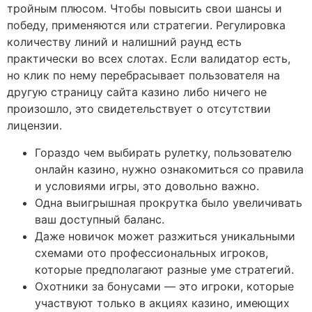
тройным плюсом. Чтобы повысить свои шансы и
победу, применяются или стратегии. Регулировка
количеству линий и налишний раунд есть
практически во всех слотах. Если валидатор есть,
но клик по нему перебрасывает пользователя на
другую страницу сайта казино либо ничего не
произошло, это свидетельствует о отсутствии
лицензии.
Гораздо чем выбирать рулетку, пользователю
онлайн казино, нужно ознакомиться со правила
и условиями игры, это довольно важно.
Одна выигрышная прокрутка было увеличивать
ваш доступный баланс.
Даже новичок может разжиться уникальными
схемами ото профессиональных игроков,
которые предполагают разные уме стратегий.
Охотники за бонусами — это игроки, которые
участвуют только в акциях казино, имеющих