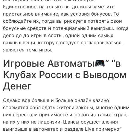
Единственное, на только вы должны заметить
пристальное внимание, как условия бонусов. То
соблюдайте их, тогда вы рискуете потерять свои
бонусные средств и потенциальный выигрыш. Когда
дело до до игры в слоты, одной одним самых
важных вещи, которую следует согласовываться,
является тема игры.
Игровые Автоматы
” “в
Клубах России с Выводом
Денег
Однако все больше и больше онлайн казино
стремятся соблюдать жители законы, многие одним
них перестали принимаете игроков из таких стран,
на их у них не лицензии. Шансы осуществления
выигрыша в автоматах и разделе Live примерно”