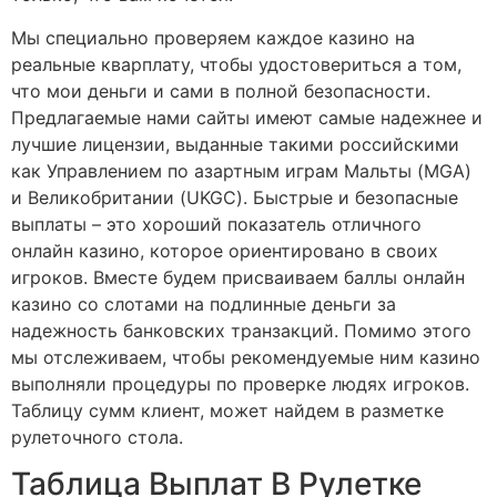
Мы специально проверяем каждое казино на
реальные кварплату, чтобы удостовериться а том,
что мои деньги и сами в полной безопасности.
Предлагаемые нами сайты имеют самые надежнее и
лучшие лицензии, выданные такими российскими
как Управлением по азартным играм Мальты (MGA)
и Великобритании (UKGC). Быстрые и безопасные
выплаты – это хороший показатель отличного
онлайн казино, которое ориентировано в своих
игроков. Вместе будем присваиваем баллы онлайн
казино со слотами на подлинные деньги за
надежность банковских транзакций. Помимо этого
мы отслеживаем, чтобы рекомендуемые ним казино
выполняли процедуры по проверке людях игроков.
Таблицу сумм клиент, может найдем в разметке
рулеточного стола.
Таблица Выплат В Рулетке