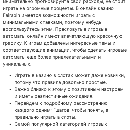
Внимательно прогнозируйте свои расходы, не стоит
играть на огромные проценты. В онлайн казино
Fairspin имеется возможности играть с
минимальными ставками, поэтому нибудь
воспользуйтесь этим. Пресловутые игровые
автоматы онлайн имеют впечатляющую красочную
графику. К играм добавлены интересные темы и
соответствующие анимации, чтобы сделать игровые
автоматы еще более привлекательными и
уникальных.
Играть в казино в слотах может даже новички,
потому что правила довольно простые.
Важно близко к этому с позитивным настроем
и иметь реалистичные ожидания.
Перейдем к подробному рассмотрению
каждого одним” “шагов, чтобы понять, а
правильно играть а слоты.
Самой популярной категорией игровых