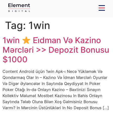
Tag:
1win
1win
Ei̇dman Və Kazino
Mərcləri >> Depozit Bonusu
$1000
Content Android üçün 1win Apk-ı Necə Yükləmək Və
Qondarmaq Olar In – Kazi̇no Və İdman Mərcləri̇ Oyunlar
Və Digər Əyləncələr In Saytında Qeydiyyat In Poker
Poker Otağı In-də Onlayn Kazino – Bəxtinizi Sınayın
Kollektiv Məlumat Mostbet Kazinosu In Bahis Onlayn
Saytında Tələb Oluna Bilən Xoş Gəlmisiniz Bonusu
Varmı? In Mərcinin Üstünlükləri In No Deposit Bonus […]